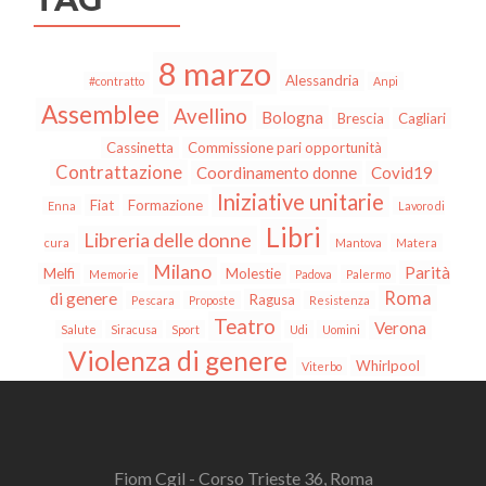
8 marzo
Alessandria
#contratto
Anpi
Assemblee
Avellino
Bologna
Brescia
Cagliari
Cassinetta
Commissione pari opportunità
Contrattazione
Coordinamento donne
Covid19
Iniziative unitarie
Fiat
Formazione
Enna
Lavoro di
Libri
Libreria delle donne
cura
Mantova
Matera
Milano
Parità
Melfi
Molestie
Memorie
Padova
Palermo
Roma
di genere
Ragusa
Pescara
Proposte
Resistenza
Teatro
Verona
Salute
Siracusa
Sport
Udi
Uomini
Violenza di genere
Whirlpool
Viterbo
Fiom Cgil - Corso Trieste 36, Roma