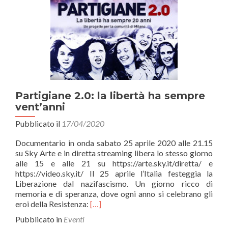
Partigiane 2.0: la libertà ha sempre
vent’anni
Pubblicato il
17/04/2020
Documentario in onda sabato 25 aprile 2020 alle 21.15
su Sky Arte e in diretta streaming libera lo stesso giorno
alle 15 e alle 21 su https://arte.sky.it/diretta/ e
https://video.sky.it/ Il 25 aprile l’Italia festeggia la
Liberazione dal nazifascismo. Un giorno ricco di
memoria e di speranza, dove ogni anno si celebrano gli
Leggi
eroi della Resistenza:
[…]
di
Pubblicato in
Eventi
piùPartigiane