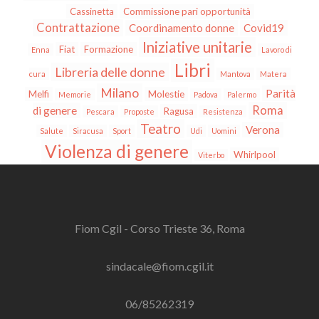
Cassinetta
Commissione pari opportunità
Contrattazione
Coordinamento donne
Covid19
Iniziative unitarie
Fiat
Formazione
Enna
Lavoro di
Libri
Libreria delle donne
cura
Mantova
Matera
Milano
Parità
Melfi
Molestie
Memorie
Padova
Palermo
Roma
di genere
Ragusa
Pescara
Proposte
Resistenza
Teatro
Verona
Salute
Siracusa
Sport
Udi
Uomini
Violenza di genere
Whirlpool
Viterbo
Fiom Cgil - Corso Trieste 36, Roma
sindacale@fiom.cgil.it
06/85262319