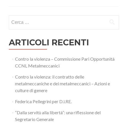
2.0:
la
libertà
Ricerca
ha
per:
sempre
vent’anni
ARTICOLI RECENTI
Contro la violenza – Commissione Pari Opportunità
CCNL Metalmeccanici
Contro la violenza: il contratto delle
metalmeccaniche e dei metalmeccanici – Azioni e
culture di genere
Federica Pellegrini per D.i.RE.
“Dalla servitù alla libertà”: una riflessione del
Segretario Generale