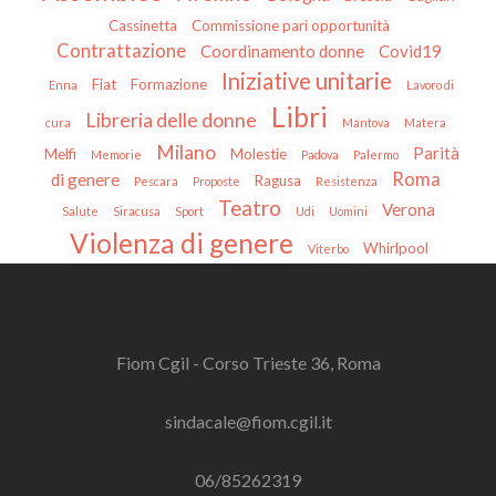
Cassinetta
Commissione pari opportunità
Contrattazione
Coordinamento donne
Covid19
Iniziative unitarie
Fiat
Formazione
Enna
Lavoro di
Libri
Libreria delle donne
cura
Mantova
Matera
Milano
Parità
Melfi
Molestie
Memorie
Padova
Palermo
Roma
di genere
Ragusa
Pescara
Proposte
Resistenza
Teatro
Verona
Salute
Siracusa
Sport
Udi
Uomini
Violenza di genere
Whirlpool
Viterbo
Fiom Cgil - Corso Trieste 36, Roma
sindacale@fiom.cgil.it
06/85262319