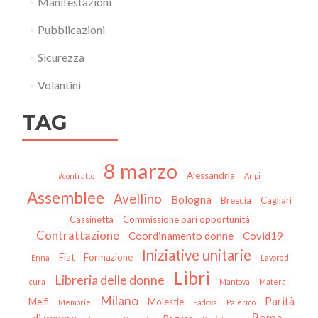
Manifestazioni
Pubblicazioni
Sicurezza
Volantini
TAG
8 marzo
Alessandria
#contratto
Anpi
Assemblee
Avellino
Bologna
Brescia
Cagliari
Cassinetta
Commissione pari opportunità
Contrattazione
Coordinamento donne
Covid19
Iniziative unitarie
Fiat
Formazione
Enna
Lavoro di
Libri
Libreria delle donne
cura
Mantova
Matera
Milano
Parità
Melfi
Molestie
Memorie
Padova
Palermo