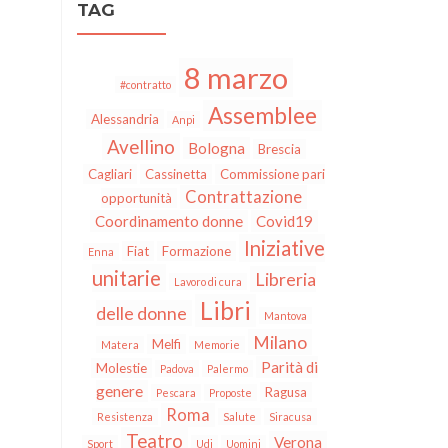
TAG
8 marzo
#contratto
Assemblee
Alessandria
Anpi
Avellino
Bologna
Brescia
Cagliari
Cassinetta
Commissione pari
Contrattazione
opportunità
Coordinamento donne
Covid19
Iniziative
Fiat
Formazione
Enna
unitarie
Libreria
Lavoro di cura
Libri
delle donne
Mantova
Milano
Melfi
Matera
Memorie
Parità di
Molestie
Padova
Palermo
genere
Ragusa
Pescara
Proposte
Roma
Resistenza
Salute
Siracusa
Teatro
Verona
Sport
Udi
Uomini