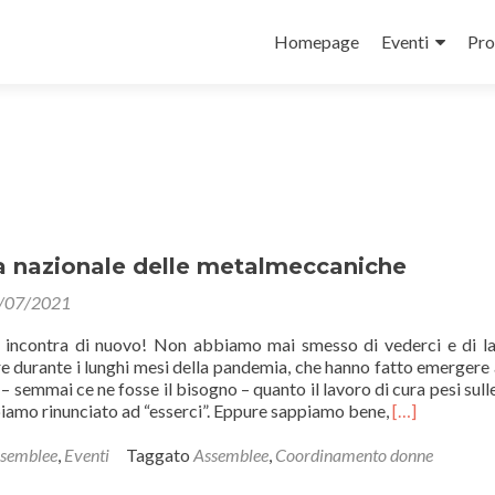
Salta
il
Homepage
Eventi
Pro
contenuto
 nazionale delle metalmeccaniche
/07/2021
i incontra di nuovo! Non abbiamo mai smesso di vederci e di l
e durante i lunghi mesi della pandemia, che hanno fatto emergere
– semmai ce ne fosse il bisogno – quanto il lavoro di cura pesi sulle
Leggi
biamo rinunciato ad “esserci”. Eppure sappiamo bene,
[…]
di
piùAssemble
semblee
,
Eventi
Taggato
Assemblee
,
Coordinamento donne
nazionale