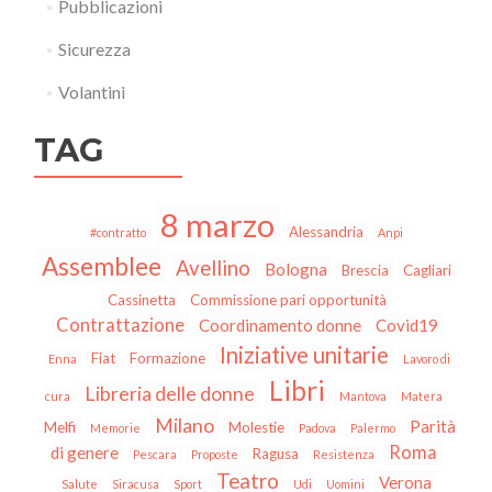
Pubblicazioni
Sicurezza
Volantini
TAG
8 marzo
Alessandria
#contratto
Anpi
Assemblee
Avellino
Bologna
Brescia
Cagliari
Cassinetta
Commissione pari opportunità
Contrattazione
Coordinamento donne
Covid19
Iniziative unitarie
Fiat
Formazione
Enna
Lavoro di
Libri
Libreria delle donne
cura
Mantova
Matera
Milano
Parità
Melfi
Molestie
Memorie
Padova
Palermo
Roma
di genere
Ragusa
Pescara
Proposte
Resistenza
Teatro
Verona
Salute
Siracusa
Sport
Udi
Uomini