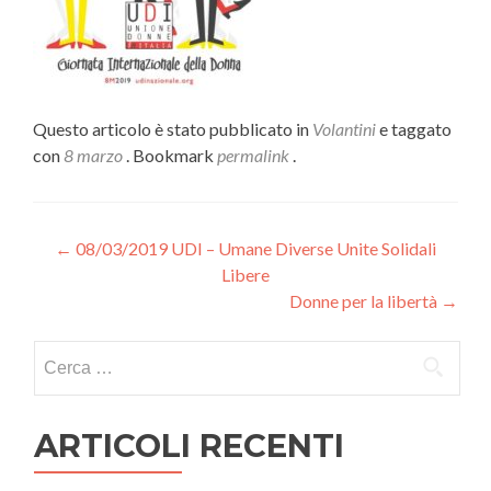
Questo articolo è stato pubblicato in
Volantini
e taggato
con
8 marzo
. Bookmark
permalink
.
Navigazione
←
08/03/2019 UDI – Umane Diverse Unite Solidali
Libere
articoli
Donne per la libertà
→
Ricerca
per:
ARTICOLI RECENTI