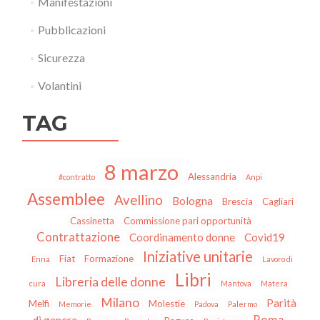
Manifestazioni
Pubblicazioni
Sicurezza
Volantini
TAG
8 marzo
Alessandria
#contratto
Anpi
Assemblee
Avellino
Bologna
Brescia
Cagliari
Cassinetta
Commissione pari opportunità
Contrattazione
Coordinamento donne
Covid19
Iniziative unitarie
Fiat
Formazione
Enna
Lavoro di
Libri
Libreria delle donne
cura
Mantova
Matera
Milano
Parità
Melfi
Molestie
Memorie
Padova
Palermo