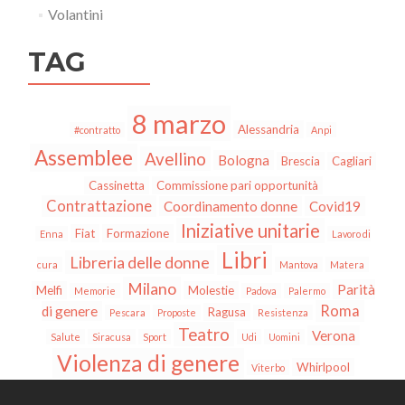
Volantini
TAG
8 marzo
Alessandria
#contratto
Anpi
Assemblee
Avellino
Bologna
Brescia
Cagliari
Cassinetta
Commissione pari opportunità
Contrattazione
Coordinamento donne
Covid19
Iniziative unitarie
Fiat
Formazione
Enna
Lavoro di
Libri
Libreria delle donne
cura
Mantova
Matera
Milano
Parità
Melfi
Molestie
Memorie
Padova
Palermo
Roma
di genere
Ragusa
Pescara
Proposte
Resistenza
Teatro
Verona
Salute
Siracusa
Sport
Udi
Uomini
Violenza di genere
Whirlpool
Viterbo