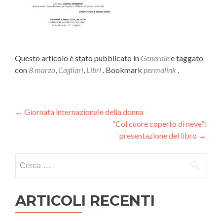
Questo articolo è stato pubblicato in
Generale
e taggato
con
8 marzo
,
Cagliari
,
Libri
. Bookmark
permalink
.
Navigazione
←
Giornata internazionale della donna
“Col cuore coperto di neve”:
articoli
presentazione del libro
→
Ricerca
per:
ARTICOLI RECENTI