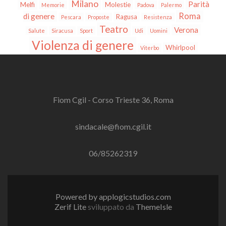
Milano
Parità
Melfi
Molestie
Memorie
Padova
Palermo
Roma
di genere
Ragusa
Pescara
Proposte
Resistenza
Teatro
Verona
Salute
Siracusa
Sport
Udi
Uomini
Violenza di genere
Whirlpool
Viterbo
Fiom Cgil - Corso Trieste 36, Roma
sindacale@fiom.cgil.it
06/85262319
Powered by applogicstudios.com
Zerif Lite
sviluppato da
ThemeIsle