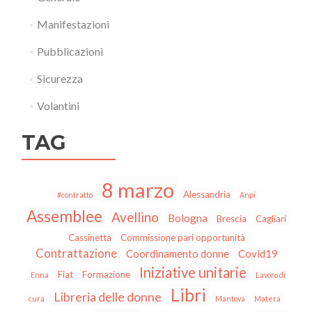
Manifestazioni
Pubblicazioni
Sicurezza
Volantini
TAG
8 marzo
Alessandria
#contratto
Anpi
Assemblee
Avellino
Bologna
Brescia
Cagliari
Cassinetta
Commissione pari opportunità
Contrattazione
Coordinamento donne
Covid19
Iniziative unitarie
Fiat
Formazione
Enna
Lavoro di
Libri
Libreria delle donne
cura
Mantova
Matera