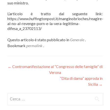
suo ministro.
L’articolo è tratto dal seguente link:
https://www.huffingtonpost.it/manginobrioches/reagire-
al-no-al-revenge-porn-e-la-vera-legittima-
difesa_a_23702113/
Questo articolo è stato pubblicato in
Generale
.
Bookmark
permalink
.
Navigazione
←
Contromanifestazione al “Congresso delle famiglie” di
Verona
articoli
“Dita di dama” approda in
Sicilia
→
Ricerca
per: