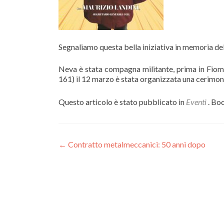
Segnaliamo questa bella iniziativa in memoria de
Neva è stata compagna militante, prima in Fiom p
161) il 12 marzo è stata organizzata una cerimoni
Questo articolo è stato pubblicato in
Eventi
. Bo
Navigazione
←
Contratto metalmeccanici: 50 anni dopo
articoli