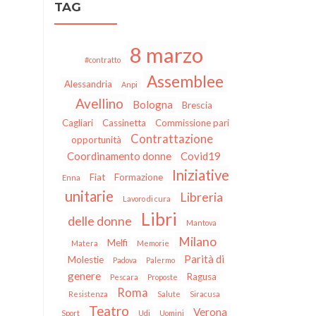
TAG
8 marzo
#contratto
Assemblee
Alessandria
Anpi
Avellino
Bologna
Brescia
Cagliari
Cassinetta
Commissione pari
Contrattazione
opportunità
Coordinamento donne
Covid19
Iniziative
Fiat
Formazione
Enna
unitarie
Libreria
Lavoro di cura
Libri
delle donne
Mantova
Milano
Melfi
Matera
Memorie
Parità di
Molestie
Padova
Palermo
genere
Ragusa
Pescara
Proposte
Roma
Resistenza
Salute
Siracusa
Teatro
Verona
Sport
Udi
Uomini