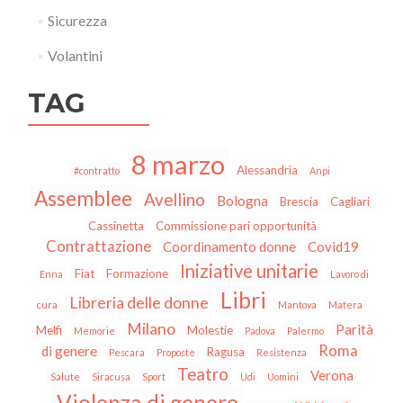
Sicurezza
Volantini
TAG
8 marzo
Alessandria
#contratto
Anpi
Assemblee
Avellino
Bologna
Brescia
Cagliari
Cassinetta
Commissione pari opportunità
Contrattazione
Coordinamento donne
Covid19
Iniziative unitarie
Fiat
Formazione
Enna
Lavoro di
Libri
Libreria delle donne
cura
Mantova
Matera
Milano
Parità
Melfi
Molestie
Memorie
Padova
Palermo
Roma
di genere
Ragusa
Pescara
Proposte
Resistenza
Teatro
Verona
Salute
Siracusa
Sport
Udi
Uomini
Violenza di genere