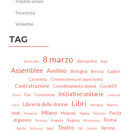
Pubblicazioni
Sicurezza
Volantini
TAG
8 marzo
Alessandria
#contratto
Anpi
Assemblee
Avellino
Bologna
Brescia
Cagliari
Cassinetta
Commissione pari opportunità
Contrattazione
Coordinamento donne
Covid19
Iniziative unitarie
Fiat
Formazione
Enna
Lavoro di
Libri
Libreria delle donne
cura
Mantova
Matera
Milano
Parità
Melfi
Molestie
Memorie
Padova
Palermo
Roma
di genere
Ragusa
Pescara
Proposte
Resistenza
Teatro
Verona
Salute
Siracusa
Sport
Udi
Uomini