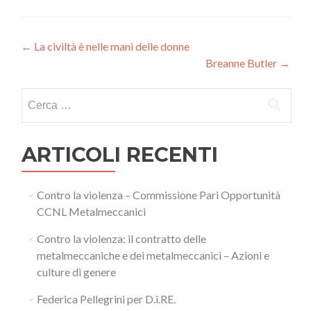
Navigazione
←
La civiltà è nelle mani delle donne
Breanne Butler
→
articoli
Ricerca
per:
ARTICOLI RECENTI
Contro la violenza – Commissione Pari Opportunità
CCNL Metalmeccanici
Contro la violenza: il contratto delle
metalmeccaniche e dei metalmeccanici – Azioni e
culture di genere
Federica Pellegrini per D.i.RE.