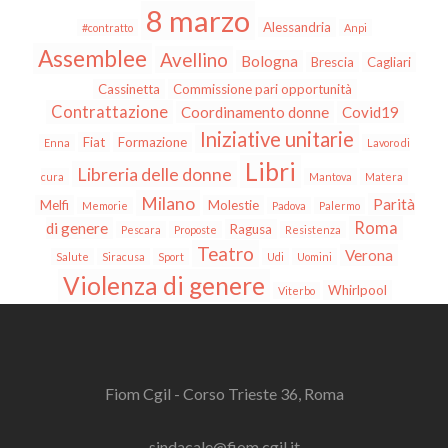
8 marzo
Alessandria
#contratto
Anpi
Assemblee
Avellino
Bologna
Brescia
Cagliari
Cassinetta
Commissione pari opportunità
Contrattazione
Coordinamento donne
Covid19
Iniziative unitarie
Fiat
Formazione
Enna
Lavoro di
Libri
Libreria delle donne
cura
Mantova
Matera
Milano
Parità
Melfi
Molestie
Memorie
Padova
Palermo
Roma
di genere
Ragusa
Pescara
Proposte
Resistenza
Teatro
Verona
Salute
Siracusa
Sport
Udi
Uomini
Violenza di genere
Whirlpool
Viterbo
Fiom Cgil - Corso Trieste 36, Roma
sindacale@fiom.cgil.it